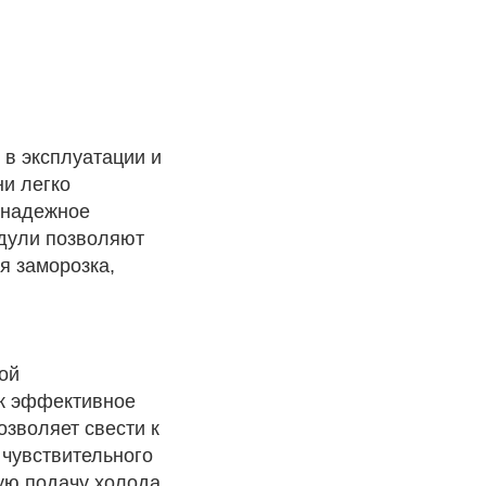
 в эксплуатации и
и легко
 надежное
одули позволяют
я заморозка,
ой
ак эффективное
озволяет свести к
 чувствительного
ую подачу холода