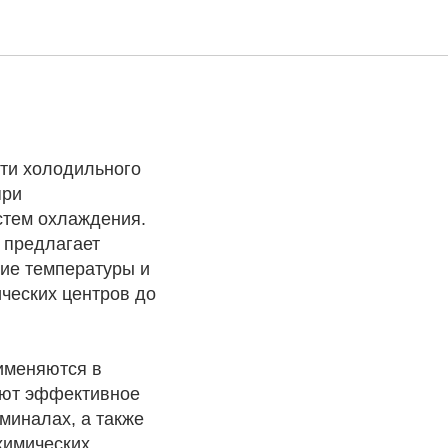
ld в
ти холодильного
при
стем охлаждения.
д предлагает
ние температуры и
ческих центров до
именяются в
ают эффективное
миналах, а также
химических