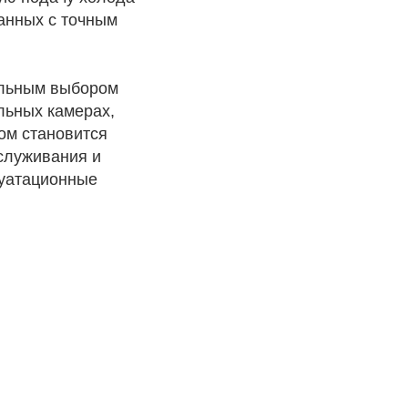
занных с точным
льным выбором
льных камерах,
ом становится
служивания и
луатационные