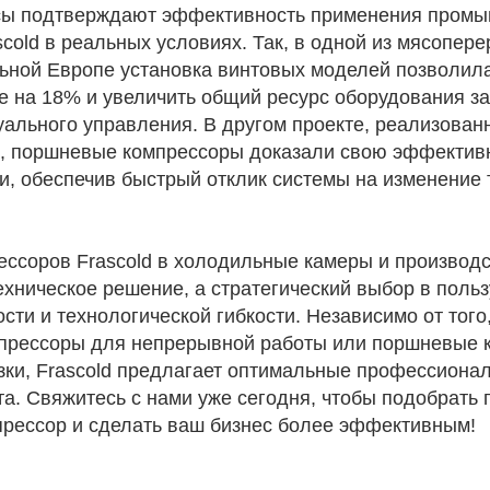
йсы подтверждают эффективность применения пром
scold в реальных условиях. Так, в одной из мясопе
ьной Европе установка винтовых моделей позволила
е на 18% и увеличить общий ресурс оборудования за
уального управления. В другом проекте, реализован
, поршневые компрессоры доказали свою эффективн
ки, обеспечив быстрый отклик системы на изменение
ессоров Frascold в холодильные камеры и производ
ехническое решение, а стратегический выбор в польз
ти и технологической гибкости. Независимо от того
прессоры для непрерывной работы или поршневые 
зки, Frascold предлагает оптимальные профессион
та. Свяжитесь с нами уже сегодня, чтобы подобрать
рессор и сделать ваш бизнес более эффективным!