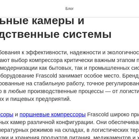
ция компрессоров Frasco
Блог
ьные камеры и
дственные системы
ования к эффективности, надежности и экологичнос
ают выбор компрессора критически важным этапом 
 модернизации как бытовых, так и промышленных си
оборудование Frascold занимает особое место. Брен
рованные на стабильную работу, точное регулирова
ю в любые производственные процессы — от логисти
х и пищевых предприятий.
ссоры
и
поршневые компрессоры
Frascold широко пр
ных камер различной конфигурации. Они обеспечив
ературных режимов на складах, в логистических тер
зки и хранения продуктов питания, медикаментов и 