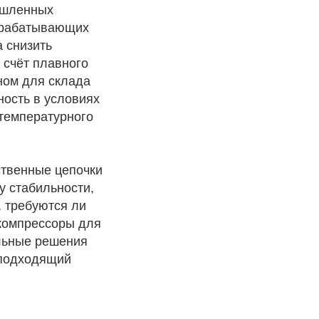
ышленных
рерабатывающих
 снизить
 счёт плавного
ном для склада
ость в условиях
 температурного
ственные цепочки
у стабильности,
, требуются ли
компрессоры для
альные решения
 подходящий