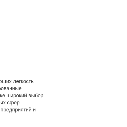
ющих легкость
рованные
кже широкий выбор
ных сфер
 предприятий и