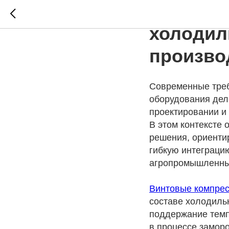
Интегра
холодил
произво
Современные треб
оборудования дел
проектировании и
В этом контексте 
решения, ориенти
гибкую интеграци
агропромышленны
Винтовые компре
составе холодиль
поддержание темп
в процессе заморо