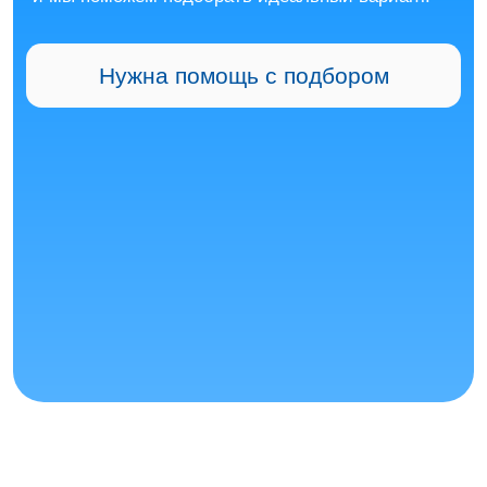
@frascold
+375 44 536-00-66
+375 44 536-60-60
Полугерметичные
поршневые
компрессоры
frascold