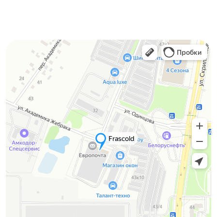
Контакты
220136 г. Минск, ул.
Академика Жебрака, 35,
оф. 309
Телефон:
+375 44 536-60-60
+375 44 536-00-66
Емейл: