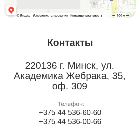
info@elite-holod.by
Банковские реквизиты:
Скачать реквизиты
Реквизиты
Политика конфендициальности
©Frascold 2025
@frascold