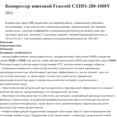
Компрессор винтовой Frascold CXH91-280-1000Y
SKU:
Компрессоры серии
CXH
разработаны для надёжной работы с минимальным требуемым
обслуживанием; в них используются технические решения, предназначенные для снижения
уровня шума, а высокие коэффициенты холодопроизводительности достигаются даже при
частичных нагрузках. Доступны 27 различных моделей с объёмной производительностью от
199 до 912 м³/ч. Они охватывают диапазон холодопроизводительности до 1600 кВт.
Описание
Характеристики
Описание
Основные особенности
– высокоэффективные электродвигатели с разделёнными обмотками (PWS) в моделях
серий
CXH0
и
CXH5
или пуск по схеме звезда-треугольник (SDS) для моделей серии
CXH9
Тепловая защита обеспечивается датчиками PTC, встроенными в каждую обмотку.
– Усовершенствованная ступенчатая или бесступенчатая система управления
производительностью обеспечивает высокую эффективность, как на полной, так и на
частичной нагрузках, и гарантирует точное бесступенчатое управление
производительностью даже в предельных рабочих условиях, в дополнение к
разгруженному пуску.
– Трёхступенчатый встроенный маслоотделитель сверхвысокой эффективности снижает
количество масла, циркулирующего по холодильной системе.
– Масляная система включает в себя легко доступный и заменяемый картридж масляного
фильтра, опционально оснащённый дифференциальным прессостатом для контроля
уровня загрязнения фильтра; также может быть укомплектована опциональным реле
протока и датчиком уровня масла.
– Новая конфигурация подшипников защищает винтовые пары от против вращения при
остановке компрессора. Подшипники этой серии имеют сепаратор специальной новой