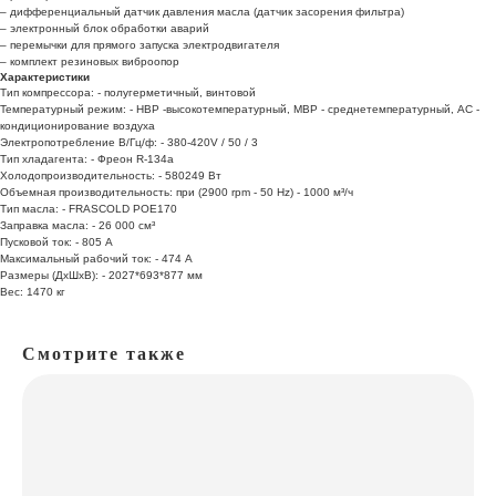
– дифференциальный датчик давления масла (датчик засорения фильтра)
– электронный блок обработки аварий
– перемычки для прямого запуска электродвигателя
– комплект резиновых виброопор
Характеристики
Тип компрессора: - полугерметичный, винтовой
Температурный режим: - HBP -высокотемпературный, MBP - среднетемпературный, AC -
кондиционирование воздуха
Электропотребление В/Гц/ф: - 380-420V / 50 / 3
Тип хладагента: - Фреон R-134a
Холодопроизводительность: - 580249 Вт
Объемная производительность: при (2900 rpm - 50 Hz) - 1000 м³/ч
Тип масла: - FRASCOLD POE170
Заправка масла: - 26 000 см³
Пусковой ток: - 805 А
Максимальный рабочий ток: - 474 А
Размеры (ДхШхВ): - 2027*693*877 мм
Вес: 1470 кг
Смотрите также