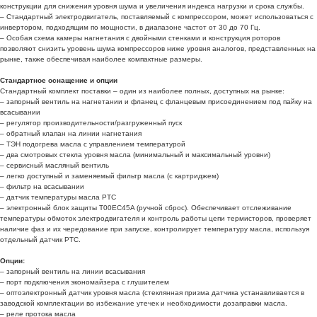
конструкции для снижения уровня шума и увеличения индекса нагрузки и срока службы.
– Стандартный электродвигатель, поставляемый с компрессором, может использоваться с
инвертором, подходящим по мощности, в диапазоне частот от 30 до 70 Гц.
– Особая схема камеры нагнетания с двойными стенками и конструкция роторов
позволяют снизить уровень шума компрессоров ниже уровня аналогов, представленных на
рынке, также обеспечивая наиболее компактные размеры.
Стандартное оснащение и опции
Стандартный комплект поставки – один из наиболее полных, доступных на рынке:
– запорный вентиль на нагнетании и фланец с фланцевым присоединением под пайку на
всасывании
– регулятор производительности/разгруженный пуск
– обратный клапан на линии нагнетания
– ТЭН подогрева масла с управлением температурой
– два смотровых стекла уровня масла (минимальный и максимальный уровни)
– сервисный масляный вентиль
– легко доступный и заменяемый фильтр масла (с картриджем)
– фильтр на всасывании
– датчик температуры масла PTC
– электронный блок защиты T00EC45A (ручной сброс). Обеспечивает отслеживание
температуры обмоток электродвигателя и контроль работы цепи термисторов, проверяет
наличие фаз и их чередование при запуске, контролирует температуру масла, используя
отдельный датчик PTC.
Опции:
– запорный вентиль на линии всасывания
– порт подключения экономайзера с глушителем
– оптоэлектронный датчик уровня масла (стеклянная призма датчика устанавливается в
заводской комплектации во избежание утечек и необходимости дозаправки масла.
– реле протока масла