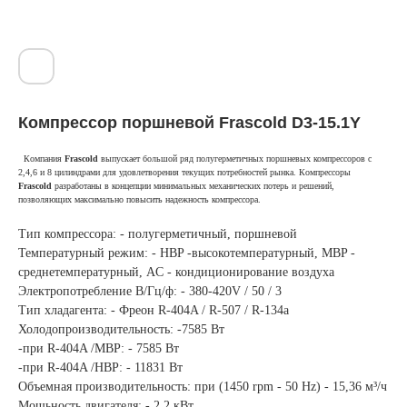
Компрессор поршневой Frascold D3-15.1Y
Компания
Frascold
выпускает большой ряд полугерметичных поршневых компрессоров с
2,4,6 и 8 цилиндрами для удовлетворения текущих потребностей рынка. Компрессоры
Frascold
разработаны в концепции минимальных механических потерь и решений,
позволяющих максимально повысить надежность компрессора.
Тип компрессора: - полугерметичный, поршневой
Температурный режим: - HBP -высокотемпературный, MBP -
среднетемпературный, AC - кондиционирование воздуха
Электропотребление В/Гц/ф: - 380-420V / 50 / 3
Тип хладагента: - Фреон R-404A / R-507 / R-134a
Холодопроизводительность: -7585 Вт
-при R-404A /MBP: - 7585 Вт
-при R-404A /HBP: - 11831 Вт
Объемная производительность: при (1450 rpm - 50 Hz) - 15,36 м³/ч
Мощьность двигателя: - 2,2 кВт