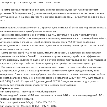
– компрессоры с 8 цилиндрами: 50% – 75% – 100%
В компрессорах
Frascold
может быть реализован разгруженный пуск посредством
установки SU (опционально), уравнивающей давление всасывания и нагнетания, снижая
крутящий момент на валу двигателя и снижая, таким образом, нагрузку на электрическую
сеть.
Примечание:
Установка головки SU требует дополнительной установки обратного клапана
на линии нагнетания, приобретаемого отдельно.
Все компрессоры снабжены системой защиты, состоящей из цепи термодатчиков,
установленных в обмотках электродвигателя и подключенных к электронному блоку Kriwan,
установленному в клеммной коробке. Компрессоры серий V,Z,W также снабжены
термодатчиком на линии нагнетания, подключенным к блоку для контроля максимальной
температуры нагнетания.
Компрессоры серий V,Z,W оснащены масляным насосом и электронным пресостатом
давления масла Kriwan Delta-PII. Надежным и проверенным устройством, эффективно
отслеживающим колебания давления в системе смазки. Светодиод на при боре указывает
на режим работы устройства. Замена прибора не требует вскрытия компрессора.
Все компрессоры поставляются заправленными синтетическим полиэфирным маслом
(РОЕ) с малым уносом и характеристиками, соответствующими определенному типу
хладагента. Вязкость масла подобрана для обеспечения отличных смазывающих свойств
во всем диапазоне применения компрессора и составляет 32сСт (при 40 С ) для моделей
A,B,D,F,Q,S и 68 сСт (при 40 С ) для моделей V,Z,W. Специальные масла доступны по
запросу для специфических хладагентов и условий эксплуатации.
Характеристики
Тип компрессора: - полугерметичный, поршневой
Температурный режим: - HBP -высокотемпературный, MBP - среднетемпературный, AC -
кондиционирование воздуха
Электропотребление В/Гц/ф: - 380-420V / 50 / 3
Тип хладагента: - Фреон R-404A / R-507 / R-134a