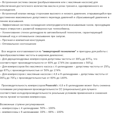
– Встроенная система смазки (разбрызгиванием или с масляным насосом) для
обеспечения достаточного количества масла в узлах трения и, одновременного их
охлаждения.
– Встроенный клапан между сторонами высокого и низкого давления, открывающийся при
достижении максимально допустимого перепада давлений и сбрасывающий давление в
линию всасывания.
– Эффективная система охлаждения электродвигателя всасываемым газом, проходящим
через отверстия с развитой поверхностью теплообмена.
– Хонингование стенок цилиндров по автомобильной технологии, гарантирующей
плавный ход и оптимальное смазывание при запуске.
– Прочная и компактная конструкция.
– Оптимальное соотношение
Все модели изготавливаются по
“инверторной технологии”
и пригодны для работы с
преобразователями частоты в широком диапазоне;
– Для двухцилиндровых компрессоров допустимы частоты от 30Гц до 87Гц, что
соответствует производительности от 60% до 174% (по сравнению с 50Гц).
– Для компрессоров без масляного насоса с 4 цилиндрами – допустимы частоты от 25Гц
до 87Гц с производительностью от 50% до 174%
– Для компрессоров с масляным насосом с 4,6 и 8 цилиндрами – допустимы частоты от
30Гц до 70Гц с производительностью от 60% до 140%.
Производительность компрессоров
Frascold
с 4,6 и 8 цилиндрами может быть снижена
головками регулирования производительности СС (опционально) для лучшего
соответствия холодопроизводительности реальным условиям применения и снижения
числа пусков/ остановок компрессора.
Возможные ступени регулирования:
– компрессоры с 4 цилиндрами: 50% – 100%
– компрессоры с 6 цилиндрами: 33% – 66% – 100%