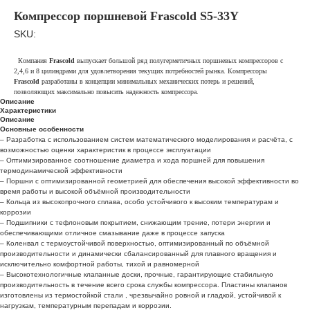
Компрессор поршневой Frascold S5-33Y
SKU:
Компания
Frascold
выпускает большой ряд полугерметичных поршневых компрессоров с
2,4,6 и 8 цилиндрами для удовлетворения текущих потребностей рынка. Компрессоры
Frascold
разработаны в концепции минимальных механических потерь и решений,
позволяющих максимально повысить надежность компрессора.
Описание
Характеристики
Описание
Основные особенности
– Разработка с использованием систем математического моделирования и расчёта, с
возможностью оценки характеристик в процессе эксплуатации
– Оптимизированное соотношение диаметра и хода поршней для повышения
термодинамической эффективности
– Поршни с оптимизированной геометрией для обеспечения высокой эффективности во
время работы и высокой объёмной производительности
– Кольца из высокопрочного сплава, особо устойчивого к высоким температурам и
коррозии
– Подшипники с тефлоновым покрытием, снижающим трение, потери энергии и
обеспечивающими отличное смазывание даже в процессе запуска
– Коленвал с термоустойчивой поверхностью, оптимизированный по объёмной
производительности и динамически сбалансированный для плавного вращения и
исключительно комфортной работы, тихой и равномерной
– Высокотехнологичные клапанные доски, прочные, гарантирующие стабильную
производительность в течение всего срока службы компрессора. Пластины клапанов
изготовлены из термостойкой стали , чрезвычайно ровной и гладкой, устойчивой к
нагрузкам, температурным перепадам и коррозии.