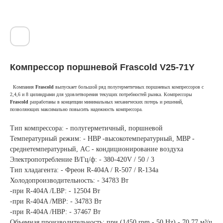
Компрессор поршневой Frascold V25-71Y
Компания
Frascold
выпускает большой ряд полугерметичных поршневых компрессоров с
2,4,6 и 8 цилиндрами для удовлетворения текущих потребностей рынка. Компрессоры
Frascold
разработаны в концепции минимальных механических потерь и решений,
позволяющих максимально повысить надежность компрессора.
Тип компрессора: - полугерметичный, поршневой
Температурный режим: - HBP -высокотемпературный, MBP -
среднетемпературный, AC - кондиционирование воздуха
Электропотребление В/Гц/ф: - 380-420V / 50 / 3
Тип хладагента: - Фреон R-404A / R-507 / R-134a
Холодопроизводительность: - 34783 Вт
-при R-404A /LBP: - 12504 Вт
-при R-404A /MBP: - 34783 Вт
-при R-404A /HBP: - 37467 Вт
Объемная производительность: при (1450 rpm - 50 Hz) - 70,77 м³/ч